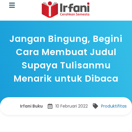
Jangan Bingung, Begini
Cara Membuat Judul
Supaya Tulisanmu
Menarik untuk Dibaca
Irfani Buku
10 Februari 2022
Produktifitas