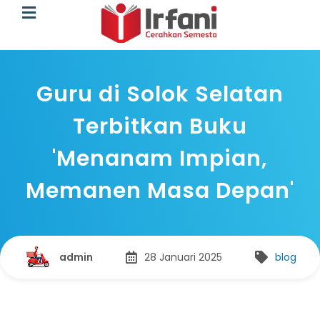
Guru di Solok Selatan
Terbitkan Buku
'Menanam Impian,
Memanen Masa Depan'
admin
28 Januari 2025
blog